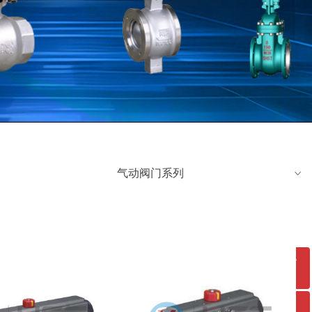
气动阀门系列
ꀁ
ꁸ
ꂅ
回到顶部