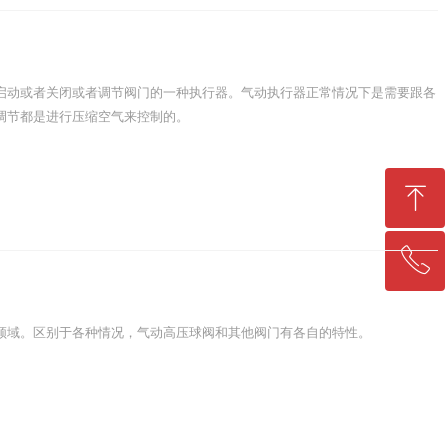
启动或者关闭或者调节阀门的一种执行器。气动执行器正常情况下是需要跟各
调节都是进行压缩空气来控制的。
ꁸ
ꂅ
回到顶部
021-57220202
领域。区别于各种情况，气动高压球阀和其他阀门有各自的特性。