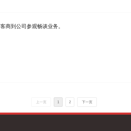
巴西客商到公司参观畅谈业务。
上一页
1
2
下一页