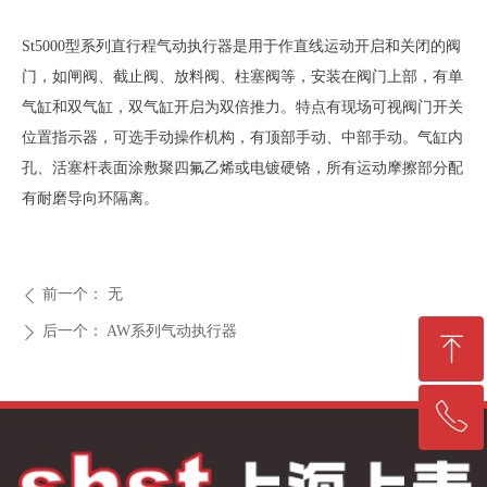
St5000型系列直行程气动执行器是用于作直线运动开启和关闭的阀
门，如闸阀、截止阀、放料阀、柱塞阀等，安装在阀门上部，有单
气缸和双气缸，双气缸开启为双倍推力。特点有现场可视阀门开关
位置指示器，可选手动操作机构，有顶部手动、中部手动。气缸内
孔、活塞杆表面涂敷聚四氟乙烯或电镀硬铬，所有运动摩擦部分配
有耐磨导向环隔离。
前一个：
无
ꄴ
后一个：
AW系列气动执行器
ꄲ
ꁸ
ꂅ
回到顶部
021-57220202